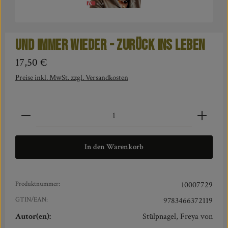
Und immer wieder - zurück ins Leben
Regulärer Preis:
17,50 €
Preise inkl. MwSt. zzgl. Versandkosten
Produkt Anzahl: Gib den gewünschten Wert ein oder benut
In den Warenkorb
Produktnummer:
10007729
GTIN/EAN:
9783466372119
Autor(en):
Stülpnagel, Freya von