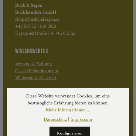
Buch & Segen
Buchhandels GmbH
shop@buchundsegen.at
+43 (0)732 7610 3813
Kapuzinerstraße 84, 4020 Linz
WISSENSWERTES
Versand & Zahlung
Geschäftsbedingungen
Widerruf & Rücktritt
Öffnungszeiten:
Diese Website verwendet Cookies, um eine
Mo–Do: 08:30–17:00 Uhr
bestmögliche Erfahrung bieten zu können.
Fr: 08:30–12:30 Uhr
Mehr Informationen ...
Datenschutz
|
Impressum
Konfigurieren