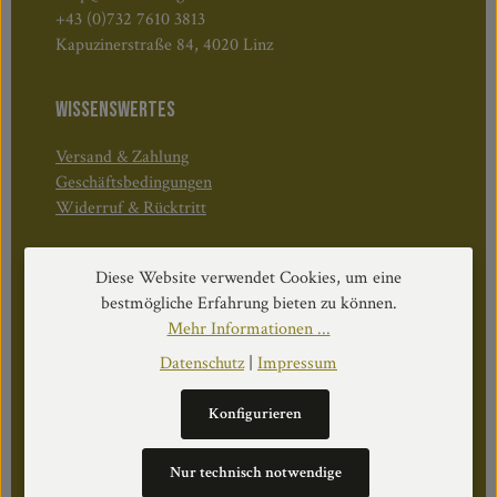
+43 (0)732 7610 3813
Kapuzinerstraße 84, 4020 Linz
WISSENSWERTES
Versand & Zahlung
Geschäftsbedingungen
Widerruf & Rücktritt
Öffnungszeiten:
Diese Website verwendet Cookies, um eine
Mo–Do: 08:30–17:00 Uhr
bestmögliche Erfahrung bieten zu können.
Fr: 08:30–12:30 Uhr
Mehr Informationen ...
Datenschutz
|
Impressum
Konfigurieren
WEITERS
Datenschutz
Nur technisch notwendige
Impressum