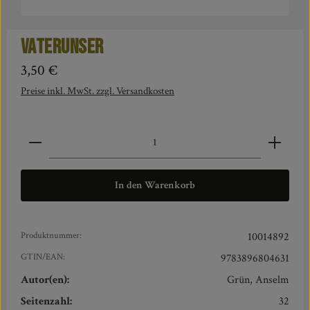
Vaterunser
Regulärer Preis:
3,50 €
Preise inkl. MwSt. zzgl. Versandkosten
Produkt Anzahl: Gib den gewünschten Wert ein oder benut
In den Warenkorb
Produktnummer:
10014892
GTIN/EAN:
9783896804631
Autor(en):
Grün, Anselm
Seitenzahl:
32