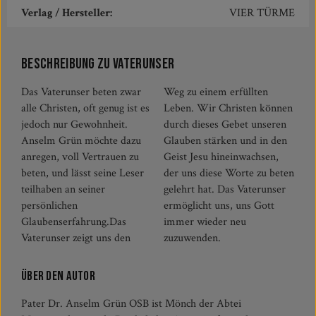
Verlag / Hersteller:
VIER TÜRME
Beschreibung zu Vaterunser
Das Vaterunser beten zwar
Weg zu einem erfüllten
alle Christen, oft genug ist es
Leben. Wir Christen können
jedoch nur Gewohnheit.
durch dieses Gebet unseren
Anselm Grün möchte dazu
Glauben stärken und in den
anregen, voll Vertrauen zu
Geist Jesu hineinwachsen,
beten, und lässt seine Leser
der uns diese Worte zu beten
teilhaben an seiner
gelehrt hat. Das Vaterunser
persönlichen
ermöglicht uns, uns Gott
Glaubenserfahrung.Das
immer wieder neu
Vaterunser zeigt uns den
zuzuwenden.
Über den Autor
Pater Dr. Anselm Grün OSB ist Mönch der Abtei