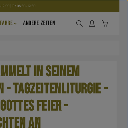
17:00 | Fr 08:30–12:30
Warenkorb en
FARRE
ANDERE ZEITEN
mmelt in Seinem
 - Tagzeitenliturgie -
Gottes Feier -
chten an