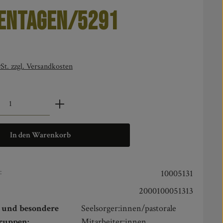
entagen/5291
is:
St. zzgl. Versandkosten
zahl: Gib den gewünschten Wert ein oder benut
In den Warenkorb
:
10005131
2000100051313
n und besondere
Seelsorger:innen/pastorale
gruppen:
Mitarbeiter:innen