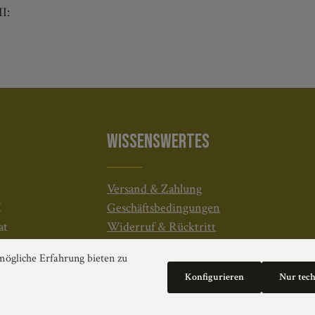
I:
WISSENSWERTES
Versand & Zahlung
H
Geschäftsbedingungen
at
Widerruf & Rücktritt
ögliche Erfahrung bieten zu
4020 Linz
Öffnungszeiten:
Konfigurieren
Nur tec
Mo–Do: 08:30–17:00 Uhr
Fr: 08:30–12:30 Uhr