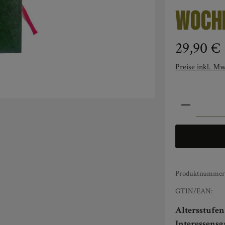
Woch
Regulärer Pre
29,90 €
Preise inkl. Mw
Produkt An
Produktnummer
GTIN/EAN:
Altersstufe
Interessens