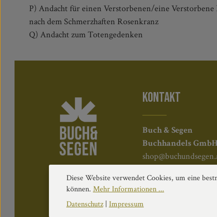
P) Andacht für einen Verstorbenen/eine Verstorbene I
nach dem Schmerzhaften Rosenkranz
Q) Andacht zum Totengedenken
KONTAKT
Buch & Segen
Buchhandels Gmb
shop@buchundsegen.
+43 (0)732 7610 3813
Diese Website verwendet Cookies, um eine bestm
Kapuzinerstraße 84, 
können.
Mehr Informationen ...
Datenschutz
|
Impressum