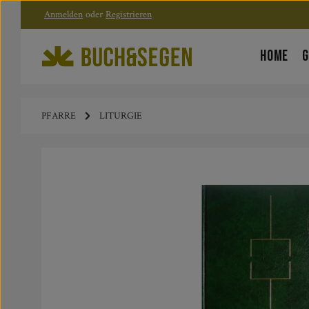
Anmelden
oder
Registrieren
Zum Hauptinhalt springen
Zur Hauptnavigation springen
HOME
G
PFARRE
LITURGIE
Bildergalerie überspringen