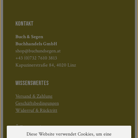
KONTAKT
Buch & Segen
Buchhandels GmbH
shop@buchundsegen.at
+43 (0)732 7610 3813
Kapuzinerstraße 84, 4020 Linz
WISSENSWERTES
Versand & Zahlung
Geschäftsbedingungen
Widerruf & Rücktritt
Öffnungszeiten:
Diese Website verwendet Cookies, um eine
Mo–Do: 08:30–17:00 Uhr