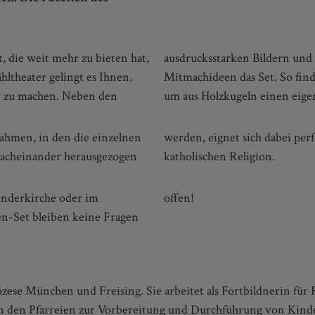
, die weit mehr zu bieten hat,
ärung vervollständigen einige
hltheater gelingt es Ihnen,
spielsweise eine Anleitung,
r zu machen. Neben den
um aus Holzkugeln einen eige
ahmen, in den die einzelnen
g dieses wichtigen Teils der
 nacheinander herausgezogen
katholischen Religion.
inderkirche oder im
offen!
en-Set bleiben keine Fragen
se München und Freising. Sie arbeitet als Fortbildnerin für R
in den Pfarreien zur Vorbereitung und Durchführung von Kinde