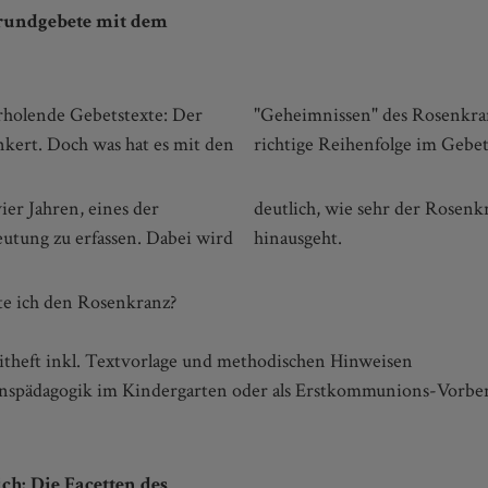
rundgebete mit dem
rholende Gebetstexte: Der
 die Gebetskette dabei, die
nkert. Doch was hat es mit den
richtige Reihenfolge im Gebet
ier Jahren, eines der
hristliche Meditation
utung zu erfassen. Dabei wird
hinausgeht.
te ich den Rosenkranz?
eitheft inkl. Textvorlage und methodischen Hinweisen
igionspädagogik im Kindergarten oder als Erstkommunions-Vorbe
ch: Die Facetten des