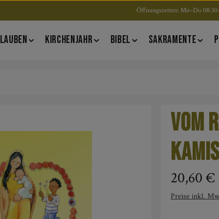
Öffnungszeiten: Mo–Do 08:30–
LAUBEN
KIRCHENJAHR
BIBEL
SAKRAMENTE
P
Vom R
Kamis
Regulärer Pre
20,60 €
Preise inkl. Mw