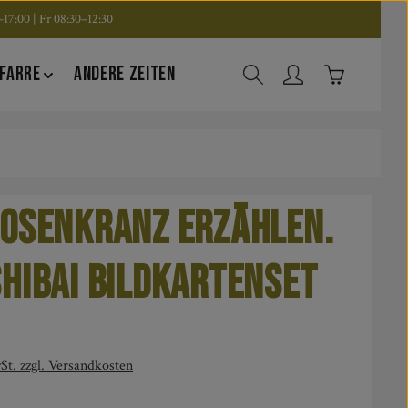
17:00 | Fr 08:30–12:30
Warenkorb en
FARRE
ANDERE ZEITEN
osenkranz erzählen.
hibai Bildkartenset
is:
St. zzgl. Versandkosten