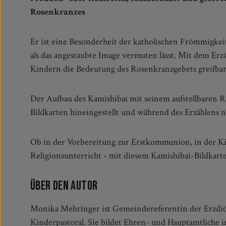
Rosenkranzes
Er ist eine Besonderheit der katholischen Frömmigkeit
ausdrucksstarken Bildern und der ausführlichen Erkl
als das angestaubte Image vermuten lässt. Mit dem Erzä
Mitmachideen das Set. So findet sich im Begleitheft bei
Kindern die Bedeutung des Rosenkranzgebets greifba
Der Aufbau des Kamishibai mit seinem aufstellbaren R
werden, eignet sich dabei perfekt für die Vorstellun
Bildkarten hineingestellt und während des Erzählens
Ob in der Vorbereitung zur Erstkommunion, in der K
Religionsunterricht - mit diesem Kamishibai-Bildkart
Über den Autor
Monika Mehringer ist Gemeindereferentin der Erzdiöze
Kinderpastoral. Sie bildet Ehren- und Hauptamtliche 