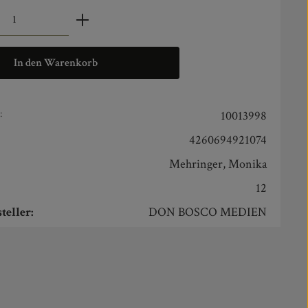
zahl: Gib den gewünschten Wert ein oder benut
In den Warenkorb
:
10013998
4260694921074
Mehringer, Monika
12
teller:
DON BOSCO MEDIEN