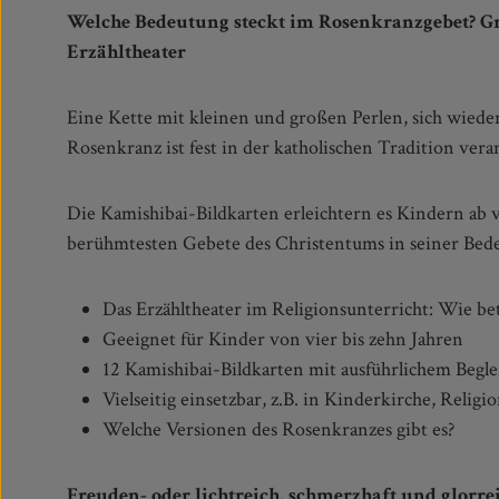
Welche Bedeutung steckt im Rosenkranzgebet? G
Erzähltheater
Eine Kette mit kleinen und großen Perlen, sich wiede
"Geheimnissen" des Rosenkranzes auf sich? Wie hilft uns
Rosenkranz ist fest in der katholischen Tradition vera
Die Kamishibai-Bildkarten erleichtern es Kindern ab v
deutlich, wie sehr der Rosenkranz über eine einfache c
berühmtesten Gebete des Christentums in seiner Bede
Das Erzähltheater im Religionsunterricht: Wie be
Geeignet für Kinder von vier bis zehn Jahren
12 Kamishibai-Bildkarten mit ausführlichem Begl
Vielseitig einsetzbar, z.B. in Kinderkirche, Rel
Welche Versionen des Rosenkranzes gibt es?
Freuden- oder lichtreich, schmerzhaft und glorrei