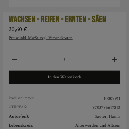
Wachsen - Reifen - Ernten - Säen
Regulärer Preis:
20,60 €
Preise inkl. MwSt. zzgl. Versandkosten
Produkt Anzahl: Gib den gewünschten Wert ein oder benut
In den Warenkorb
Produktnummer:
10009911
GTIN/EAN:
9783796617812
Autor(en):
Sauter, Hanns
Lebenskreis:
Älterwerden und Altsein