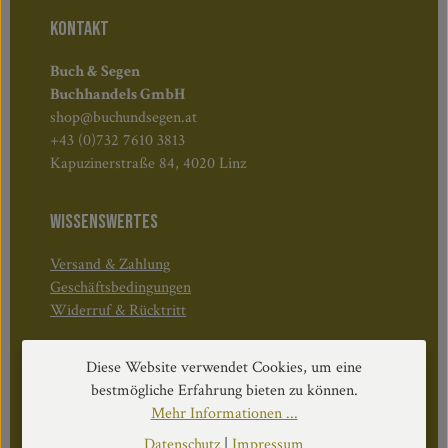
KONTAKT
Buch & Segen
Buchhandels GmbH
shop@buchundsegen.at
+43 (0)732 7610 3813
Kapuzinerstraße 84, 4020 Linz
WISSENSWERTES
Versand & Zahlung
Geschäftsbedingungen
Widerruf & Rücktritt
Öffnungszeiten:
Diese Website verwendet Cookies, um eine
Mo–Do: 08:30–17:00 Uhr
bestmögliche Erfahrung bieten zu können.
Fr: 08:30–12:30 Uhr
Mehr Informationen ...
Datenschutz
|
Impressum