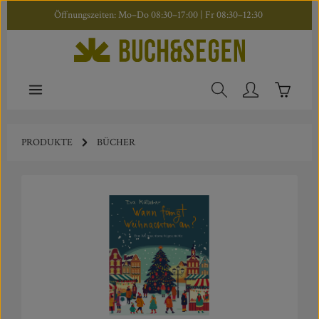
Öffnungszeiten: Mo–Do 08:30–17:00 | Fr 08:30–12:30
Zum Hauptinhalt springen
Warenkor
PRODUKTE
BÜCHER
Bildergalerie überspringen