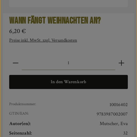
Wann fängt Weihnachten an?
Regulärer Preis:
6,20 €
Preise inkl. MwSt. zzgl. Versandkosten
Produkt Anzahl: Gib den gewünschten Wert ein oder benut
In den Warenkorb
Produktnummer:
10016402
GTIN/EAN:
9783987002007
Autor(en):
Mutscher, Eva
Seitenzahl:
32