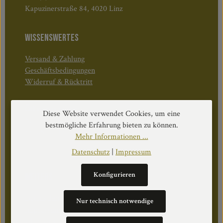
Kapuzinerstraße 84, 4020 Linz
WISSENSWERTES
Versand & Zahlung
Geschäftsbedingungen
Widerruf & Rücktritt
Öffnungszeiten:
Diese Website verwendet Cookies, um eine
Mo–Do: 08:30–17:00 Uhr
bestmögliche Erfahrung bieten zu können.
Fr: 08:30–12:30 Uhr
Mehr Informationen ...
Datenschutz
|
Impressum
Konfigurieren
WEITERS
Datenschutz
Nur technisch notwendige
Impressum
Über Uns