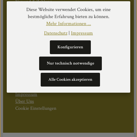
Versand & Zahlung
Geschäftsbedingungen
Diese Website verwendet Cookies, um eine
Widerruf & Rücktritt
bestmögliche Erfahrung bieten zu können.
Mehr Informationen ...
Öffnungszeiten:
Datenschutz
|
Impressum
Mo–Do: 08:30–17:00 Uhr
Fr: 08:30–12:30 Uhr
Konfigurieren
Nur technisch notwendige
WEITERS
Alle Cookies akzeptieren
Datenschutz
Impressum
Über Uns
Cookie Einstellungen