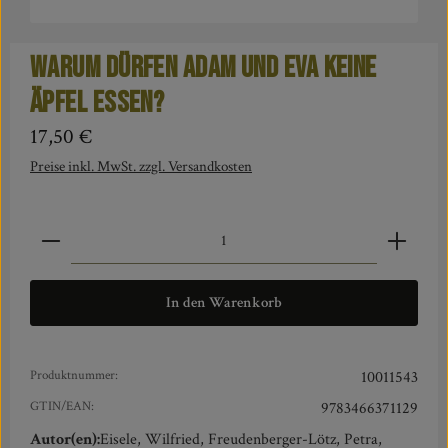
Warum dürfen Adam und Eva keine
Äpfel essen?
Regulärer Preis:
17,50 €
Preise inkl. MwSt. zzgl. Versandkosten
Produkt Anzahl: Gib den gewünschten Wert ein oder benut
In den Warenkorb
Produktnummer:
10011543
GTIN/EAN:
9783466371129
Autor(en):
Eisele, Wilfried, Freudenberger-Lötz, Petra,