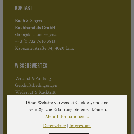
KONTAKT
Buch & Segen
Buchhandels GmbH
shop@buchundsegen.at
+43 (0)732 7610 3813
Kapuzinerstraße 84, 4020 Linz
WISSENSWERTES
Versand & Zahlung
Geschäftsbedingungen
Widerruf & Rücktritt
Diese Website verwendet Cookies, um eine
Öffnungszeiten:
bestmögliche Erfahrung bieten zu können.
Mo–Do: 08:30–17:00 Uhr
Mehr Informationen ...
Fr: 08:30–12:30 Uhr
Datenschutz
|
Impressum