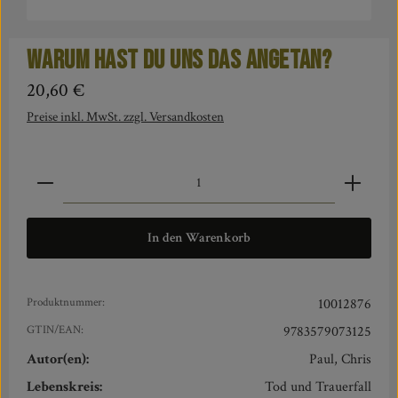
Warum hast du uns das angetan?
Regulärer Preis:
20,60 €
Preise inkl. MwSt. zzgl. Versandkosten
Produkt Anzahl: Gib den gewünschten Wert ein oder benut
In den Warenkorb
Produktnummer:
10012876
GTIN/EAN:
9783579073125
Autor(en):
Paul, Chris
Lebenskreis:
Tod und Trauerfall