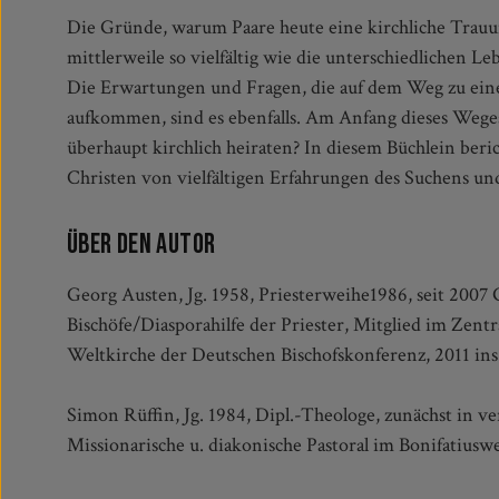
Die Gründe, warum Paare heute eine kirchliche Trau
Texten und von kirchlichen Traditionen, die sie auf dem 
mittlerweile so vielfältig wie die unterschiedlichen
Trauung und in ihrem Beziehungsalltag als Paar beglei
Die Erwartungen und Fragen, die auf dem Weg zu eine
finden sich Erklärungen und Anregungen zur Form und
aufkommen, sind es ebenfalls. Am Anfang dieses Wege
Trauung. Die hier gesammelten Erfahrungen und T
überhaupt kirchlich heiraten? In diesem Büchlein ber
Partnerschaft im Vorfeld einer kirchlichen Hochzeit, aber a
Christen von vielfältigen Erfahrungen des Suchens u
Über den Autor
Georg Austen, Jg. 1958, Priesterweihe1986, seit 2007
Bischöfe/Diasporahilfe der Priester, Mitglied im Ze
Weltkirche der Deutschen Bischofskonferenz, 2011 in
Simon Rüffin, Jg. 1984, Dipl.-Theologe, zunächst in v
Missionarische u. diakonische Pastoral im Bonifatiusw