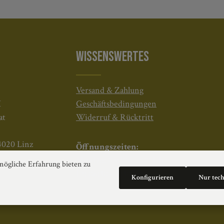
WISSENSWERTES
Versand & Zahlung
H
Geschäftsbedingungen
at
Widerruf & Rücktritt
4020 Linz
Öffnungszeiten:
Mo–Do: 08:30–17:00 Uhr
ögliche Erfahrung bieten zu
Fr: 08:30–12:30 Uhr
Konfigurieren
Nur tec