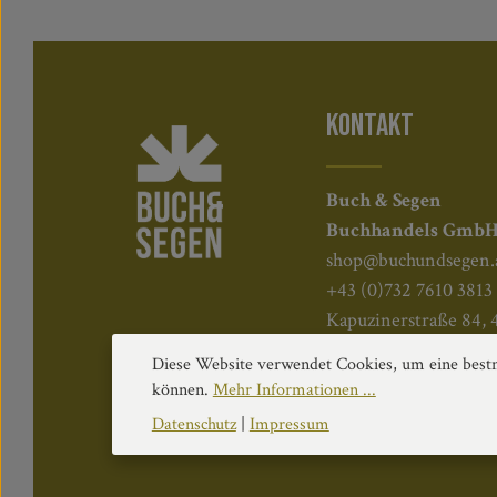
KONTAKT
Buch & Segen
Buchhandels Gmb
shop@buchundsegen.
+43 (0)732 7610 3813
Kapuzinerstraße 84, 
Diese Website verwendet Cookies, um eine bestm
können.
Mehr Informationen ...
Datenschutz
|
Impressum