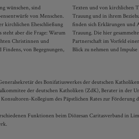
ung wünschen, sind
Weg zur kirchlichen
 Lebensentwürfe von Menschen.
tet und bestärkt haben. Zudem
r kirchlichen Eheschließung
 Gestaltung der kirchlichen
s steht aber die Frage: Warum
ipps laden ein, die eigene
ichten Christinnen und
uch darüber hinaus in den
nd Findens, von Begegnungen,
Blick zu nehmen und Impulse 
 Generalsekretär des Bonifatiuswerkes der deutschen Katholike
ntralkommitee der deutschen Katholiken (ZdK), Berater in der
s Konsultoren-Kollegium des Päpstlichen Rates zur Förderung 
erschiedenen Funktionen beim Diözesan Caritasverband in Limbu
erk.