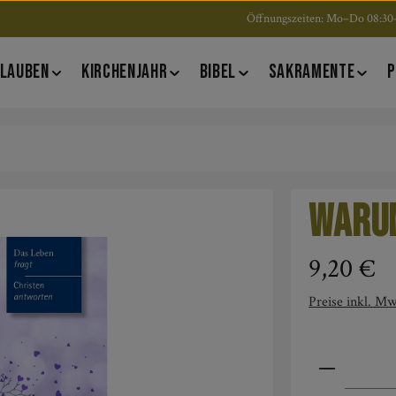
Öffnungszeiten: Mo–Do 08:30–
LAUBEN
KIRCHENJAHR
BIBEL
SAKRAMENTE
P
Warum
Regulärer Pre
9,20 €
Preise inkl. Mw
Produkt An