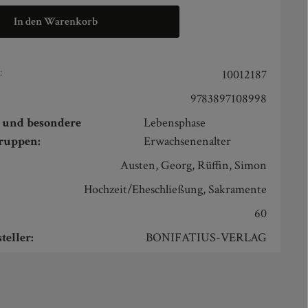
In den Warenkorb
:
10012187
9783897108998
n und besondere
Lebensphase
gruppen:
Erwachsenenalter
Austen, Georg, Rüffin, Simon
:
Hochzeit/Eheschließung, Sakramente
60
teller:
BONIFATIUS-VERLAG