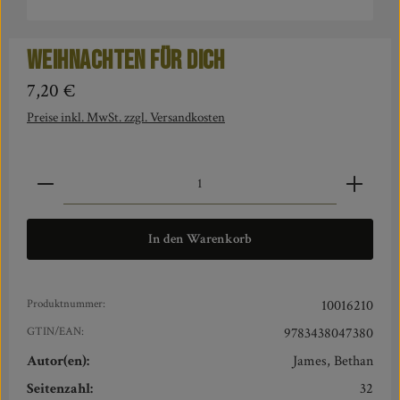
Weihnachten für dich
Regulärer Preis:
7,20 €
Preise inkl. MwSt. zzgl. Versandkosten
Produkt Anzahl: Gib den gewünschten Wert ein oder benut
In den Warenkorb
Produktnummer:
10016210
GTIN/EAN:
9783438047380
Autor(en):
James, Bethan
Seitenzahl:
32