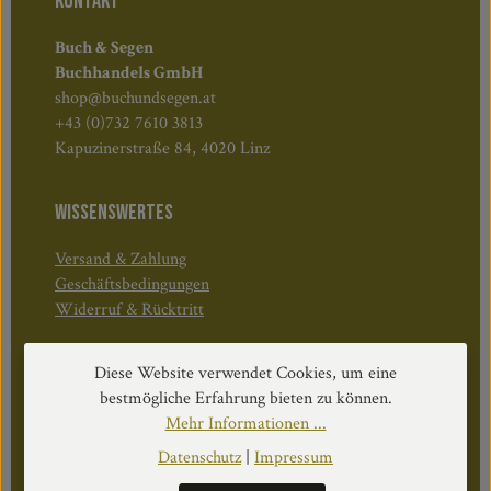
KONTAKT
Buch & Segen
Buchhandels GmbH
shop@buchundsegen.at
+43 (0)732 7610 3813
Kapuzinerstraße 84, 4020 Linz
WISSENSWERTES
Versand & Zahlung
Geschäftsbedingungen
Widerruf & Rücktritt
Öffnungszeiten:
Diese Website verwendet Cookies, um eine
Mo–Do: 08:30–17:00 Uhr
bestmögliche Erfahrung bieten zu können.
Fr: 08:30–12:30 Uhr
Mehr Informationen ...
Datenschutz
|
Impressum