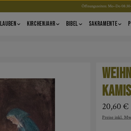
Öffnungszeiten: Mo–Do 08:30–
LAUBEN
KIRCHENJAHR
BIBEL
SAKRAMENTE
P
Weihn
Kamis
Regulärer Pre
20,60 €
Preise inkl. Mw