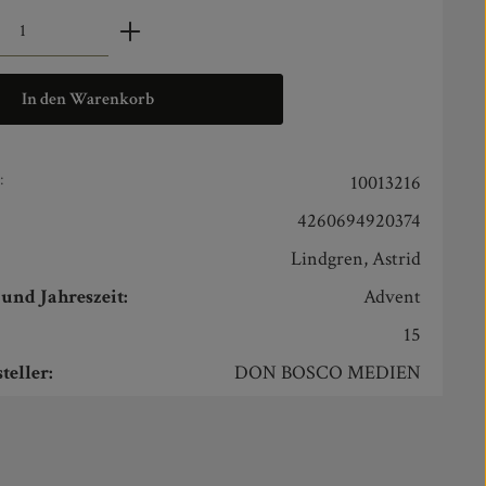
zahl: Gib den gewünschten Wert ein oder benut
In den Warenkorb
:
10013216
4260694920374
Lindgren, Astrid
und Jahreszeit:
Advent
15
teller:
DON BOSCO MEDIEN