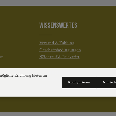
WISSENSWERTES
Versand & Zahlung
H
Geschäftsbedingungen
at
Widerruf & Rücktritt
4020 Linz
Öffnungszeiten:
ögliche Erfahrung bieten zu
Mo–Do: 08:30–17:00 Uhr
Konfigurieren
Nur tec
Fr: 08:30–12:30 Uhr