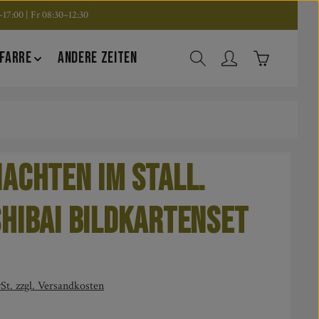
17:00 | Fr 08:30–12:30
Warenkorb en
FARRE
ANDERE ZEITEN
achten im Stall.
hibai Bildkartenset
is:
St. zzgl. Versandkosten