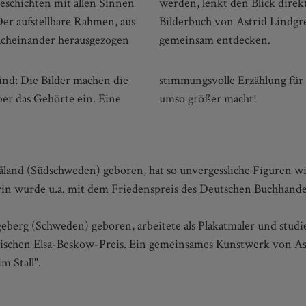
eschichten mit allen Sinnen
en der Illustrationen. Das
r aufstellbare Rahmen, aus
ässt sich so in der Gruppe
acheinander herausgezogen
gemeinsam entdecken.
ind: Die Bilder machen die
 Vorfreude auf Weihnachten
ber das Gehörte ein. Eine
umso größer macht!
åland (Südschweden) geboren, hat so unvergessliche Figuren w
in wurde u.a. mit dem Friedenspreis des Deutschen Buchhande
geberg (Schweden) geboren, arbeitete als Plakatmaler und studi
dischen Elsa-Beskow-Preis. Ein gemeinsames Kunstwerk von As
 Stall".