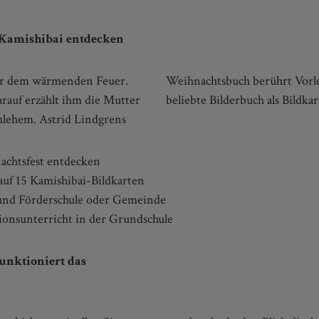
 Kamishibai entdecken
vor dem wärmenden Feuer.
ationen. Jetzt gibt es das
rauf erzählt ihm die Mutter
beliebte Bilderbuch als Bildkar
thlehem. Astrid Lindgrens
achtsfest entdecken
auf 15 Kamishibai-Bildkarten
 und Förderschule oder Gemeinde
gionsunterricht in der Grundschule
funktioniert das