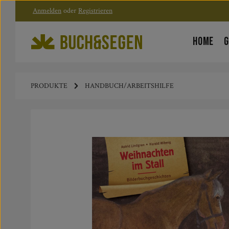
Anmelden
oder
Registrieren
Zum Hauptinhalt springen
Zur Hauptnavigation springen
HOME
G
PRODUKTE
HANDBUCH/ARBEITSHILFE
Bildergalerie überspringen