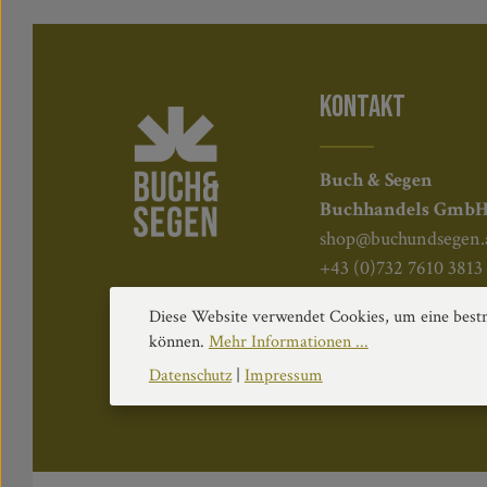
KONTAKT
Buch & Segen
Buchhandels Gmb
shop@buchundsegen.
+43 (0)732 7610 3813
Kapuzinerstraße 84, 
Diese Website verwendet Cookies, um eine bestm
können.
Mehr Informationen ...
Datenschutz
|
Impressum