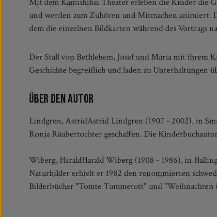
Mit dem Kamishibai Theater erleben die Kinder die G
werden, lenkt den Blick direkt auf die Einzelheit
und werden zum Zuhören und Mitmachen animiert. De
Bilderbuch von Astrid Lindgren und Harald Wiberg l
dem die einzelnen Bildkarten während des Vortrags n
Der Stall von Bethlehem, Josef und Maria mit ihrem K
stimmungsvolle Erzählung für das Kamishibai, die die
Geschichte begreiflich und laden zu Unterhaltungen ü
Über den Autor
Lindgren, AstridAstrid Lindgren (1907 - 2002), in Sm
Ronja Räubertochter geschaffen. Die Kinderbuchautor
Wiberg, HaraldHarald Wiberg (1908 - 1986), in Hallin
Naturbilder erhielt er 1982 den renommierten schwe
Bilderbücher "Tomte Tummetott" und "Weihnachten im