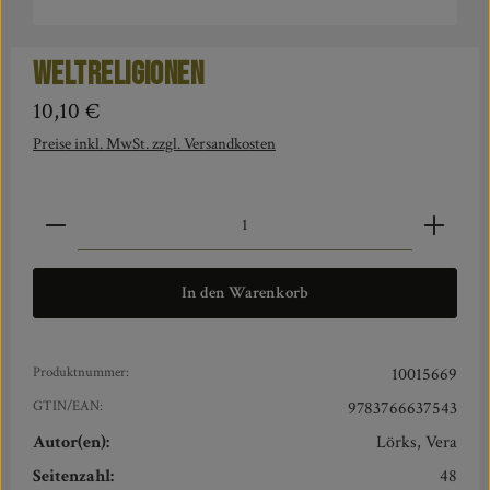
Weltreligionen
Regulärer Preis:
10,10 €
Preise inkl. MwSt. zzgl. Versandkosten
Produkt Anzahl: Gib den gewünschten Wert ein oder benut
In den Warenkorb
Produktnummer:
10015669
GTIN/EAN:
9783766637543
Autor(en):
Lörks, Vera
Seitenzahl:
48