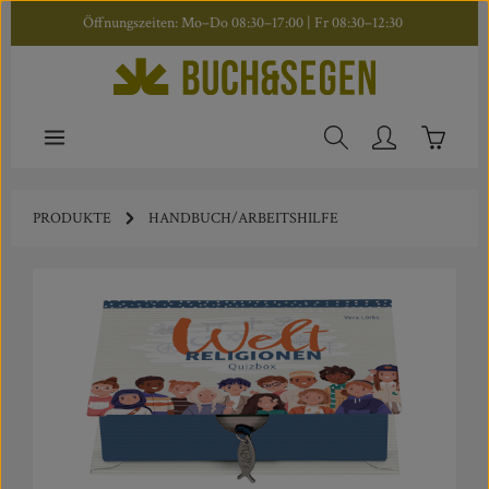
Öffnungszeiten: Mo–Do 08:30–17:00 | Fr 08:30–12:30
Zum Hauptinhalt springen
Warenkor
PRODUKTE
HANDBUCH/ARBEITSHILFE
Bildergalerie überspringen