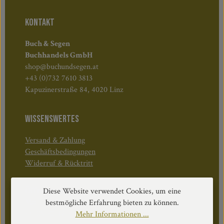
KONTAKT
Buch & Segen
Buchhandels GmbH
shop@buchundsegen.at
+43 (0)732 7610 3813
Kapuzinerstraße 84, 4020 Linz
WISSENSWERTES
Versand & Zahlung
Geschäftsbedingungen
Widerruf & Rücktritt
Öffnungszeiten:
Diese Website verwendet Cookies, um eine
Mo–Do: 08:30–17:00 Uhr
bestmögliche Erfahrung bieten zu können.
Fr: 08:30–12:30 Uhr
Mehr Informationen ...