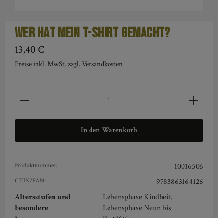
Wer hat mein T-Shirt gemacht?
Regulärer Preis:
13,40 €
Preise inkl. MwSt. zzgl. Versandkosten
Produkt Anzahl: Gib den gewünschten Wert ein oder benut
In den Warenkorb
Produktnummer:
10016506
GTIN/EAN:
9783863164126
Altersstufen und
Lebensphase Kindheit,
besondere
Lebensphase Neun bis