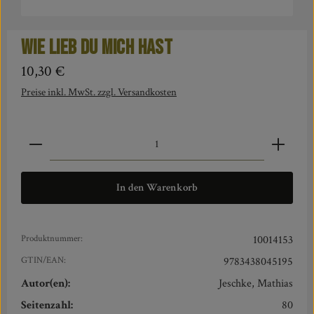
Wie lieb du mich hast
Regulärer Preis:
10,30 €
Preise inkl. MwSt. zzgl. Versandkosten
Produkt Anzahl: Gib den gewünschten Wert ein oder benut
In den Warenkorb
Produktnummer:
10014153
GTIN/EAN:
9783438045195
Autor(en):
Jeschke, Mathias
Seitenzahl:
80