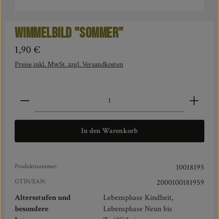
Wimmelbild "Sommer"
Regulärer Preis:
1,90 €
Preise inkl. MwSt. zzgl. Versandkosten
Produkt Anzahl: Gib den gewünschten Wert ein oder benut
In den Warenkorb
Produktnummer:
10018195
GTIN/EAN:
2000100181959
Altersstufen und
Lebensphase Kindheit,
besondere
Lebensphase Neun bis