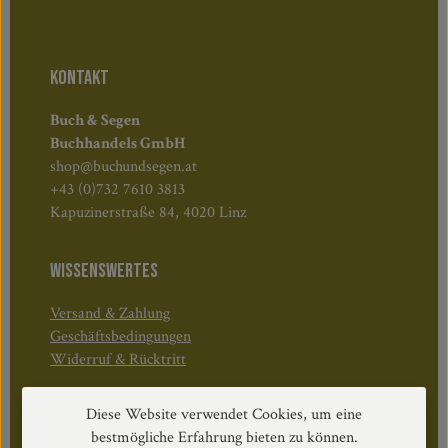
KONTAKT
Buch & Segen
Buchhandels GmbH
shop@buchundsegen.at
+43 (0)732 7610 3813
Kapuzinerstraße 84, 4020 Linz
WISSENSWERTES
Versand & Zahlung
Geschäftsbedingungen
Widerruf & Rücktritt
Diese Website verwendet Cookies, um eine
Öffnungszeiten:
bestmögliche Erfahrung bieten zu können.
Mo–Do: 08:30–17:00 Uhr