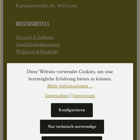
Kapuzinerstraße 84, 4020 Linz
WISSENSWERTES
Versand & Zahlung
Geschäftsbedingungen
Widerruf & Rücktritt
Öffnungszeiten:
Diese Website verwendet Cookies, um eine
Mo–Do: 08:30–17:00 Uhr
bestmögliche Erfahrung bieten zu können.
Fr: 08:30–12:30 Uhr
Mehr Informationen ...
Datenschutz
|
Impressum
Konfigurieren
WEITERS
Datenschutz
Nur technisch notwendige
Impressum
Über Uns