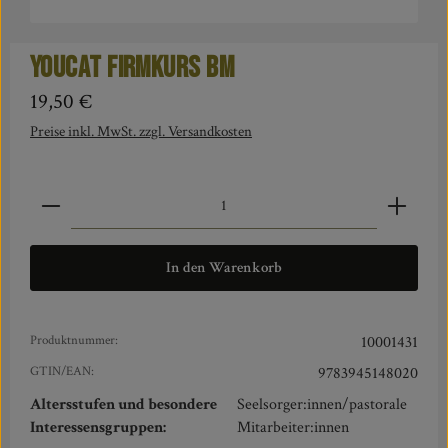
YOUCAT Firmkurs BM
Regulärer Preis:
19,50 €
Preise inkl. MwSt. zzgl. Versandkosten
Produkt Anzahl: Gib den gewünschten Wert ein oder benut
In den Warenkorb
Produktnummer:
10001431
GTIN/EAN:
9783945148020
Altersstufen und besondere
Seelsorger:innen/pastorale
Interessensgruppen:
Mitarbeiter:innen