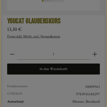
YOUCAT Glaubenskurs
Regulärer Preis:
13,30 €
Preise inkl. MwSt. zzgl. Versandkosten
Produkt Anzahl: Gib den gewünschten Wert ein oder benut
In den Warenkorb
Produktnummer:
10009963
GTIN/EAN:
9783945148297
Autor(en):
Meuser, Bernhard