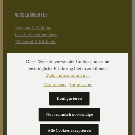
WISSENSWERTES
Versand & Zahlung
Geschäftsbedingungen
Widerruf & Rücktritt
Öffnungszeiten:
Diese Website verwendet Cookies, um eine
Mo–Do: 08:30–17:00 Uhr
bestmögliche Erfahrung bieten zu können.
Fr: 08:30–12:30 Uhr
Mehr Informationen ...
Datenschutz
|
Impressum
Konfigurieren
WEITERS
Datenschutz
Nur technisch notwendige
Impressum
Über Uns
Alle Cookies akzeptieren
Cookie Einstellungen