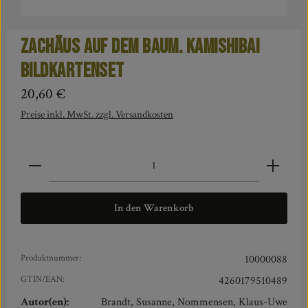
Zachäus auf dem Baum. Kamishibai
Bildkartenset
Regulärer Preis:
20,60 €
Preise inkl. MwSt. zzgl. Versandkosten
Produkt Anzahl: Gib den gewünschten Wert ein oder benut
In den Warenkorb
Produktnummer:
10000088
GTIN/EAN:
4260179510489
Autor(en):
Brandt, Susanne, Nommensen, Klaus-Uwe