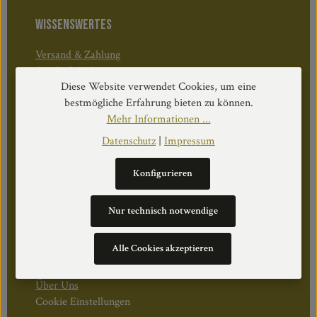
WISSENSWERTES
Versand & Zahlung
Geschäftsbedingungen
Diese Website verwendet Cookies, um eine
Widerruf & Rücktritt
bestmögliche Erfahrung bieten zu können.
Mehr Informationen ...
Öffnungszeiten:
Datenschutz
|
Impressum
Mo–Do: 08:30–17:00 Uhr
Fr: 08:30–12:30 Uhr
Konfigurieren
Nur technisch notwendige
WEITERS
Alle Cookies akzeptieren
Datenschutz
Impressum
Über Uns
Cookie Einstellungen