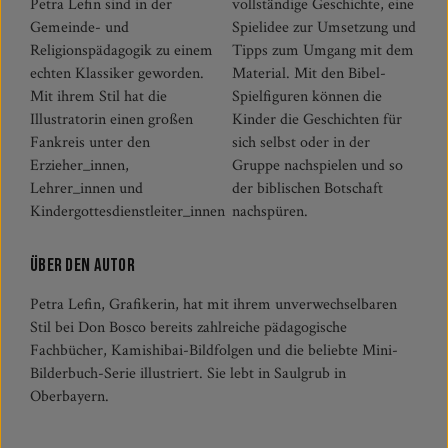
Petra Lefin sind in der
vollständige Geschichte, eine
Gemeinde- und
Spielidee zur Umsetzung und
Religionspädagogik zu einem
Tipps zum Umgang mit dem
echten Klassiker geworden.
Material. Mit den Bibel-
Mit ihrem Stil hat die
Spielfiguren können die
Illustratorin einen großen
Kinder die Geschichten für
Fankreis unter den
sich selbst oder in der
Erzieher_innen,
Gruppe nachspielen und so
Lehrer_innen und
der biblischen Botschaft
Kindergottesdienstleiter_innen
nachspüren.
Über den Autor
Petra Lefin, Grafikerin, hat mit ihrem unverwechselbaren
Stil bei Don Bosco bereits zahlreiche pädagogische
Fachbücher, Kamishibai-Bildfolgen und die beliebte Mini-
Bilderbuch-Serie illustriert. Sie lebt in Saulgrub in
Oberbayern.