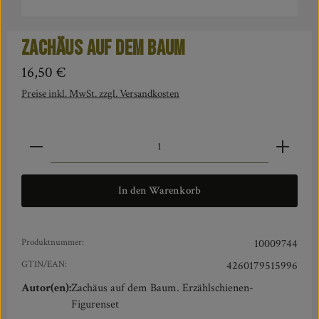
Zachäus auf dem Baum
Regulärer Preis:
16,50 €
Preise inkl. MwSt. zzgl. Versandkosten
Produkt Anzahl: Gib den gewünschten Wert ein oder benut
In den Warenkorb
Produktnummer:
10009744
GTIN/EAN:
4260179515996
Autor(en):
Zachäus auf dem Baum. Erzählschienen-
Figurenset