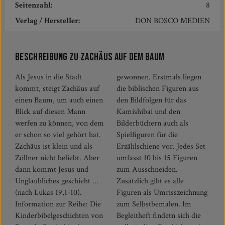
Seitenzahl:
8
Verlag / Hersteller:
DON BOSCO MEDIEN
Beschreibung zu Zachäus auf dem Baum
Als Jesus in die Stadt
gewonnen. Erstmals liegen
kommt, steigt Zachäus auf
die biblischen Figuren aus
einen Baum, um auch einen
den Bildfolgen für das
Blick auf diesen Mann
Kamishibai und den
werfen zu können, von dem
Bilderbüchern auch als
er schon so viel gehört hat.
Spielfiguren für die
Zachäus ist klein und als
Erzählschiene vor. Jedes Set
Zöllner nicht beliebt. Aber
umfasst 10 bis 15 Figuren
dann kommt Jesus und
zum Ausschneiden.
Unglaubliches geschieht ...
Zusätzlich gibt es alle
(nach Lukas 19,1-10).
Figuren als Umrisszeichnung
Information zur Reihe: Die
zum Selbstbemalen. Im
Kinderbibelgeschichten von
Begleitheft findetn sich die