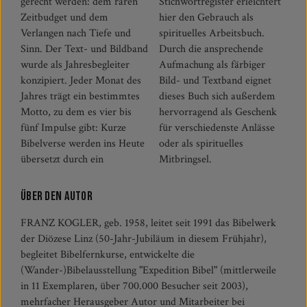
gerecht werden: dem raren
Stichwortregister erleichtert
Zeitbudget und dem
hier den Gebrauch als
Verlangen nach Tiefe und
spirituelles Arbeitsbuch.
Sinn. Der Text- und Bildband
Durch die ansprechende
wurde als Jahresbegleiter
Aufmachung als färbiger
konzipiert. Jeder Monat des
Bild- und Textband eignet
Jahres trägt ein bestimmtes
dieses Buch sich außerdem
Motto, zu dem es vier bis
hervorragend als Geschenk
fünf Impulse gibt: Kurze
für verschiedenste Anlässe
Bibelverse werden ins Heute
oder als spirituelles
übersetzt durch ein
Mitbringsel.
Über den Autor
FRANZ KOGLER, geb. 1958, leitet seit 1991 das Bibelwerk
der Diözese Linz (50-Jahr-Jubiläum in diesem Frühjahr),
begleitet Bibelfernkurse, entwickelte die
(Wander-)Bibelausstellung "Expedition Bibel" (mittlerweile
in 11 Exemplaren, über 700.000 Besucher seit 2003),
mehrfacher Herausgeber Autor und Mitarbeiter bei