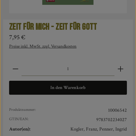
Zeit für mich - Zeit für Gott
Regulärer Preis:
7,95 €
Preise inkl. MwSt. zzgl. Versandkosten
Produkt Anzahl: Gib den gewünschten Wert ein oder benut
In den Warenkorb
Produktnummer:
10006542
GTIN/EAN:
9783702234027
Autor(en):
Kogler, Franz, Penner, Ingrid