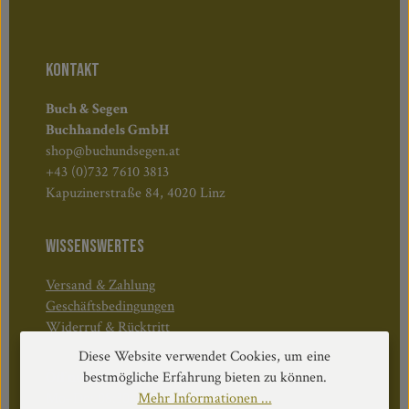
KONTAKT
Buch & Segen
Buchhandels GmbH
shop@buchundsegen.at
+43 (0)732 7610 3813
Kapuzinerstraße 84, 4020 Linz
WISSENSWERTES
Versand & Zahlung
Geschäftsbedingungen
Widerruf & Rücktritt
Diese Website verwendet Cookies, um eine
Öffnungszeiten:
bestmögliche Erfahrung bieten zu können.
Mo–Do: 08:30–17:00 Uhr
Mehr Informationen ...