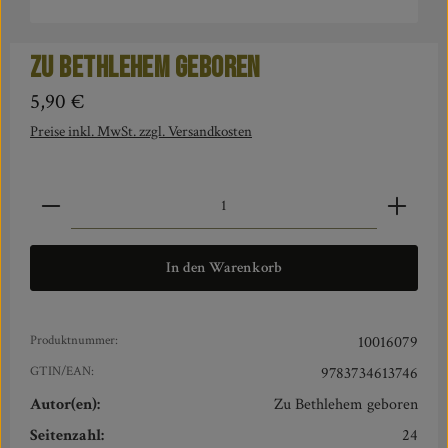
Zu Bethlehem geboren
Regulärer Preis:
5,90 €
Preise inkl. MwSt. zzgl. Versandkosten
Produkt Anzahl: Gib den gewünschten Wert ein oder benut
In den Warenkorb
Produktnummer:
10016079
GTIN/EAN:
9783734613746
Autor(en):
Zu Bethlehem geboren
Seitenzahl:
24