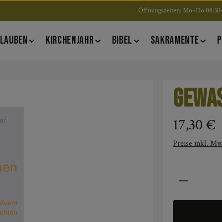
Öffnungszeiten: Mo–Do 08:30–
LAUBEN
KIRCHENJAHR
BIBEL
SAKRAMENTE
P
gewas
Regulärer Pre
17,30 €
Preise inkl. Mw
Produkt An