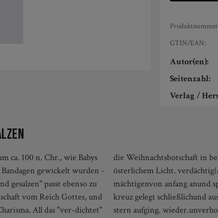
Produktnummer
GTIN/EAN:
Autor(en):
Seitenzahl:
Verlag / Hers
alzen
m ca. 100 n. Chr., wie Babys
e Ouvertüre - erleuchtet von
n Bandagen gewickelt wurden -
in der krippeverdächtig den
nd gesalzen" passt ebenso zu
mmenzum teufel gejagt.aufs
tschaft vom Reich Gottes, und
allianz. ehe am dritten tagsein
harisma. All das "ver-dichtet"
stern aufging. wieder.unverhof