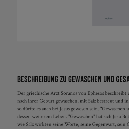
Beschreibung zu gewaschen und ges
Der griechische Arzt Soranos von Ephesos beschreibt u
die Weihnachtsbotschaft in besonderer Weise: wie ein
nach ihrer Geburt gewaschen, mit Salz bestreut und i
österlichem Licht. verdächtig(das kind)das kind 
so dürfte es auch bei Jesus gewesen sein. "Gewaschen u
mächtigenvon anfang anund später auchvon den fro
dessen weiterem Leben. "Gewaschen" hat sich Jesu Bo
kreuz gelegt schließlichund ausgezählt in unheilvoller 
wie Salz wirkten seine Worte, seine Gegenwart, sein C