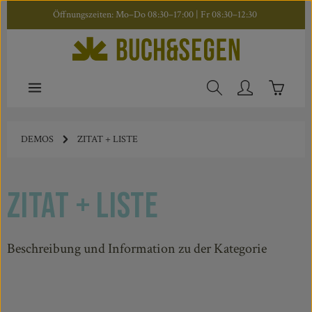
Öffnungszeiten: Mo–Do 08:30–17:00 | Fr 08:30–12:30
Zum Hauptinhalt springen
Warenkor
DEMOS
ZITAT + LISTE
Zitat + Liste
Beschreibung und Information zu der Kategorie