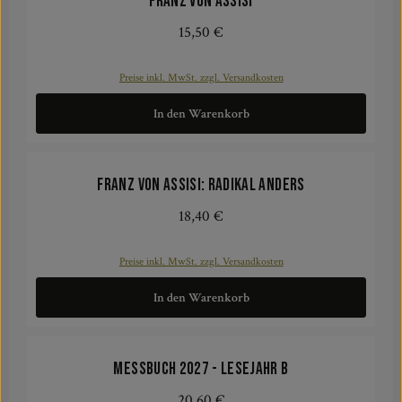
Franz von Assisi
15,50 €
Regulärer Preis:
Preise inkl. MwSt. zzgl. Versandkosten
In den Warenkorb
Franz von Assisi: Radikal anders
18,40 €
Regulärer Preis:
Preise inkl. MwSt. zzgl. Versandkosten
In den Warenkorb
Messbuch 2027 - Lesejahr B
20,60 €
Regulärer Preis: