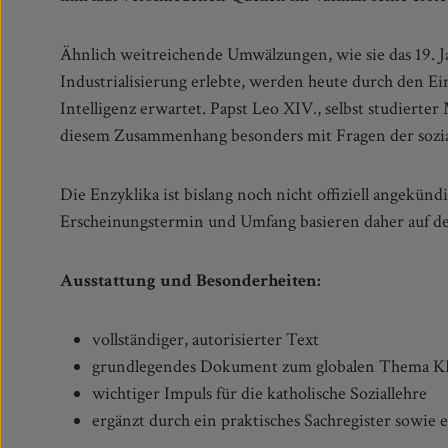
Ähnlich weitreichende Umwälzungen, wie sie das 19. J
dem Wert und der Würde des Menschen im Zeitalter der 
Industrialisierung erlebte, werden heute durch den Ei
positioniert er sich zu einer der zentralen Herausforderunge
Intelligenz erwartet. Papst Leo XIV., selbst studierter
Wege auf, wie Menschenwürde gewahrt und Gerecht
diesem Zusammenhang besonders mit Fragen der sozia
Die Enzyklika ist bislang noch nicht offiziell angekündi
Die Titelankündigung ist entsprechend unverbindli
Erscheinungstermin und Umfang basieren daher auf de
Ausstattung und Besonderheiten:
vollständiger, autorisierter Text
grundlegendes Dokument zum globalen Thema K
wichtiger Impuls für die katholische Soziallehre
ergänzt durch ein praktisches Sachregister sowie e