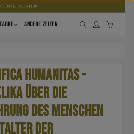
17:00 | Fr 08:30–12:30
Warenkorb en
FARRE
ANDERE ZEITEN
fica humanitas -
lika über die
hrung des Menschen
italter der