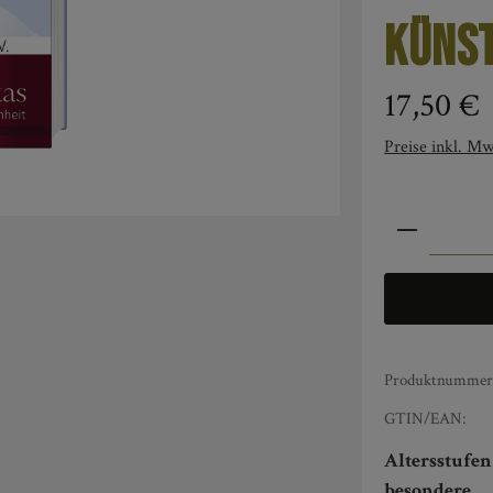
Künst
Regulärer Pre
17,50 €
Preise inkl. Mw
Produkt An
Produktnummer
GTIN/EAN:
Altersstufe
besondere