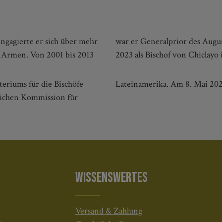
ngagierte er sich über mehr
end wirkte er von 2015 bis
ie Armen. Von 2001 bis 2013
2023 als Bischof von Chiclayo 
eriums für die Bischöfe
Lateinamerika. Am 8. Mai 202
lichen Kommission für
WISSENSWERTES
Versand & Zahlung