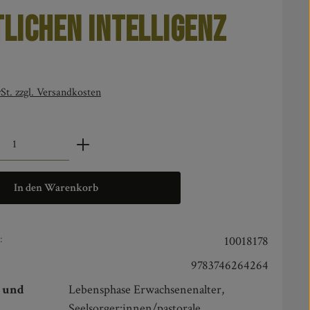
lichen Intelligenz
is:
St. zzgl. Versandkosten
zahl: Gib den gewünschten Wert ein oder benut
In den Warenkorb
:
10018178
9783746264264
n und
Lebensphase Erwachsenenalter,
Seelsorger:innen/pastorale