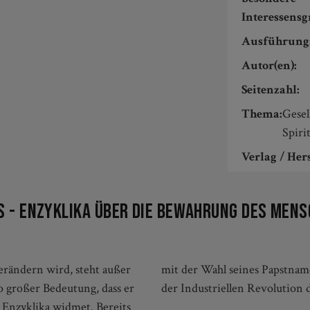
Interessens
Ausführung
Autor(en):
Seitenzahl:
Thema:
Gesel
Spirit
Verlag / Hers
 - Enzyklika über die Bewahrung des Mens
verändern wird, steht außer
 Leo XIII. an, der während
o großer Bedeutung, dass er
der Industriellen Revolution d
 Enzyklika widmet. Bereits