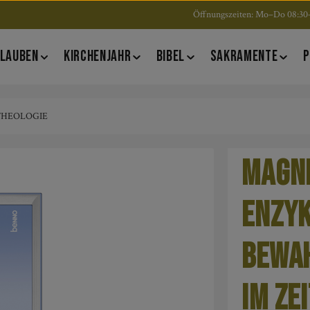
Öffnungszeiten: Mo–Do 08:30–
LAUBEN
KIRCHENJAHR
BIBEL
SAKRAMENTE
P
 THEOLOGIE
Magni
Enzyk
Bewa
im Ze