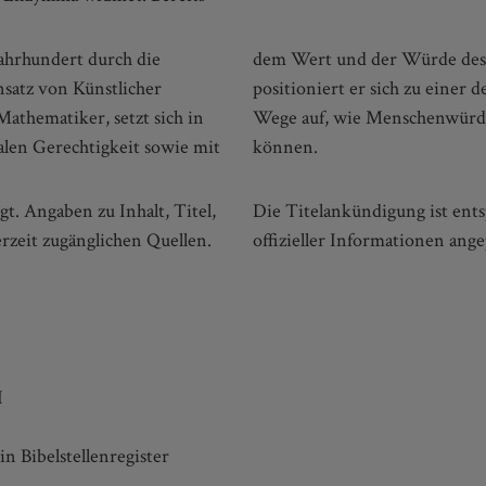
ahrhundert durch die
KI auseinander. Damit
nsatz von Künstlicher
n unserer Zeit und zeigt
 Mathematiker, setzt sich in
igkeit gefördert werden
len Gerechtigkeit sowie mit
können.
gt. Angaben zu Inhalt, Titel,
ch und wird nach Vorliegen
rzeit zugänglichen Quellen.
offizieller Informationen ange
I
in Bibelstellenregister