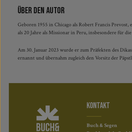
Über den Autor
Geboren 1955 in Chicago als Robert Francis Prevost, e
war er Generalprior des Augustinerordens. Anschließ
als 20 Jahre als Missionar in Peru, insbesondere für d
Am 30. Januar 2023 wurde er zum Präfekten des Dikast
ernannt und übernahm zugleich den Vorsitz der Päpst
KONTAKT
Buch & Segen