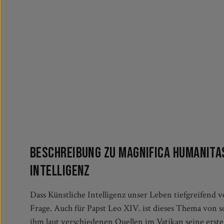
Beschreibung zu Magnifica humanitas
Intelligenz
Dass Künstliche Intelligenz unser Leben tiefgreifend 
mit der Wahl seines Papstnamens knüpft er bewusst an
Frage. Auch für Papst Leo XIV. ist dieses Thema von s
ihm laut verschiedenen Quellen im Vatikan seine erste