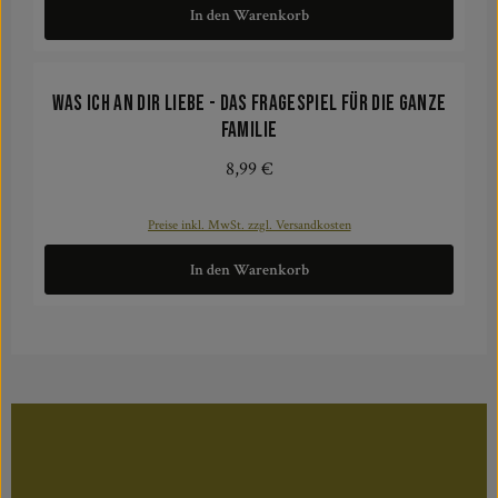
In den Warenkorb
Was ich an dir liebe - Das Fragespiel für die ganze
Familie
8,99 €
Regulärer Preis:
Preise inkl. MwSt. zzgl. Versandkosten
In den Warenkorb