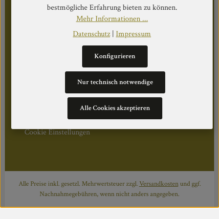
bestmögliche Erfahrung bieten zu können.
Öffnungszeiten:
Mehr Informationen ...
Mo–Do: 08:30–17:00 Uhr
Fr: 08:30–12:30 Uhr
Datenschutz
|
Impressum
Konfigurieren
WEITERS
Nur technisch notwendige
Datenschutz
Alle Cookies akzeptieren
Impressum
Über Uns
Cookie Einstellungen
Alle Preise inkl. gesetzl. Mehrwertsteuer zzgl.
Versandkosten
und ggf.
Nachnahmegebühren, wenn nicht anders angegeben.