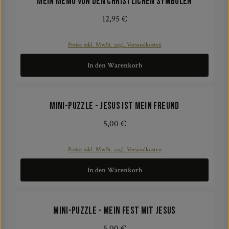
Mein Memo von den christlichen Symbolen
12,95 €
Regulärer Preis:
Preise inkl. MwSt. zzgl. Versandkosten
In den Warenkorb
Mini-Puzzle - Jesus ist mein Freund
5,00 €
Regulärer Preis:
Preise inkl. MwSt. zzgl. Versandkosten
In den Warenkorb
Mini-Puzzle - Mein Fest mit Jesus
5,00 €
Regulärer Preis: