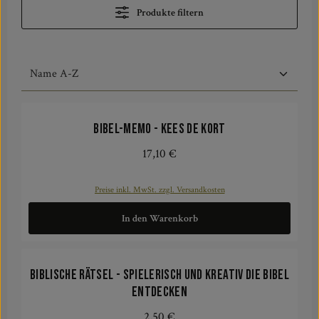
Produkte filtern
Bibel-Memo - Kees de Kort
17,10 €
Regulärer Preis:
Preise inkl. MwSt. zzgl. Versandkosten
In den Warenkorb
Biblische Rätsel - Spielerisch und kreativ die Bibel
entdecken
2,50 €
Regulärer Preis: