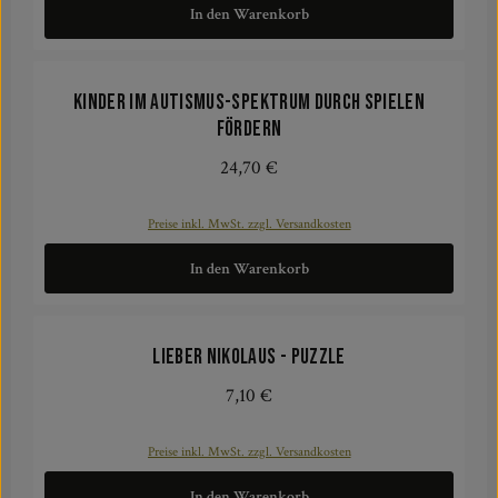
In den Warenkorb
Kinder im Autismus-Spektrum durch Spielen
fördern
24,70 €
Regulärer Preis:
Preise inkl. MwSt. zzgl. Versandkosten
In den Warenkorb
Lieber Nikolaus - Puzzle
7,10 €
Regulärer Preis:
Preise inkl. MwSt. zzgl. Versandkosten
In den Warenkorb